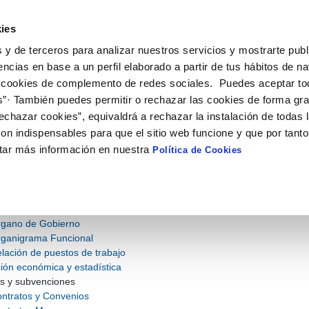
9;Elx
ies
 y de terceros para analizar nuestros servicios y mostrarte publ
encias en base a un perfil elaborado a partir de tus hábitos de n
 cookies de complemento de redes sociales. Puedes aceptar to
ECONÓMICA Y
CONTRATOS Y
NORMATIV
STICA
SUBVENCIONES
s”· También puedes permitir o rechazar las cookies de forma gr
echazar cookies”, equivaldrá a rechazar la instalación de todas 
on indispensables para que el sitio web funcione y que por tant
tar más información en nuestra
Política de Cookies
 web
 y Organización
nciones Desarrolladas
cionistas de la sociedad
gano de Gobierno
ganigrama Funcional
lación de puestos de trabajo
ión económica y estadística
s y subvenciones
ntratos y Convenios