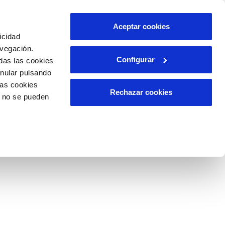
Aceptar cookies
icidad
avegación.
Configurar
das las cookies
A APLICABLE
RELACIÓN CON LA
CIUDADANÍA
anular pulsando
las cookies
Rechazar cookies
o no se pueden