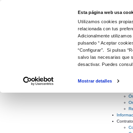
Mapa web - Aigües i Sanejament d&#3
Saltar al contenido
Esta página web usa cook
Utilizamos cookies propias
relacionada con tus prefer
ir a inicio
Adicionalmente utilizamos
EMPRESA Y ORGANIZACIÓN
INFORMACIÓN 
ESTADÍ
pulsando “ Aceptar cookie
“Configurar”. Si pulsas “R
AIGÜES I SANEJAMENT D'ELX
MAPA WEB
salvo las necesarias que s
desactivar. Puedes consul
Mapa
Mapa web
Empresa
Mostrar detalles
Fu
Ac
Ór
Or
Re
Informac
Contrato
Co