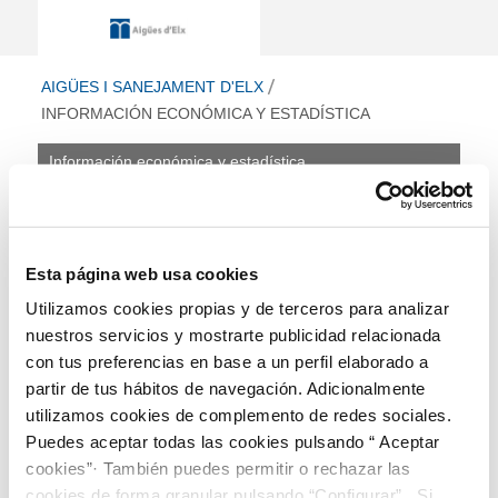
Información económica y estadística 
ir a inicio
AIGÜES I SANEJAMENT D'ELX
INFORMACIÓN ECONÓMICA Y ESTADÍSTICA
Información económica y estadística
Información económica
y estadística
Esta página web usa cookies
Este apartado incluye información de presupuestos,
Utilizamos cookies propias y de terceros para analizar
cuentas anuales e informes de auditorías así como
información estadística disponible sobre la calidad del
nuestros servicios y mostrarte publicidad relacionada
servicio.
con tus preferencias en base a un perfil elaborado a
partir de tus hábitos de navegación. Adicionalmente
utilizamos cookies de complemento de redes sociales.
Presupuesto anual
Puedes aceptar todas las cookies pulsando “ Aceptar
Retribuciones de altos cargos
cookies”· También puedes permitir o rechazar las
Cuentas anuales e informes de auditoría
Calidad y grado de cumplimiento de los servicios
cookies de forma granular pulsando “Configurar”. Si