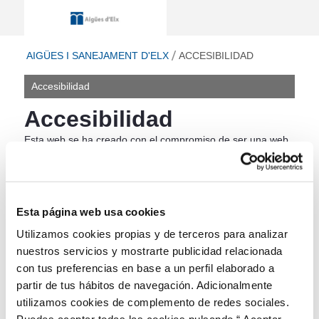
Accesibilidad - Aigües i Sanejament 
ir a inicio
AIGÜES I SANEJAMENT D'ELX
ACCESIBILIDAD
Accesibilidad
Accesibilidad
Esta web se ha creado con el compromiso de ser una web
que tenga acceso universal, independientemente de las
limitaciones técnicas, físicas, sensoriales o intelectuales de
las personas que la consultan y en el contexto de uso en
que lo hagan (tipología de dispositivo, programa
Esta página web usa cookies
informático, velocidad de conexión, etc.).
Utilizamos cookies propias y de terceros para analizar
Para llevar a cabo este objetivo, la web aplica la normativa
nuestros servicios y mostrarte publicidad relacionada
estándar WAI (Web Accessibility Initiative) adoptada por la
con tus preferencias en base a un perfil elaborado a
Unión Europea para eliminar las barreras que dificultan el
partir de tus hábitos de navegación. Adicionalmente
acceso a la información y la comunicación. Las pautas que
propone esta normativa pretenden guiar el diseño de las
utilizamos cookies de complemento de redes sociales.
webs para que el contenido pueda convertirse fácilmente a