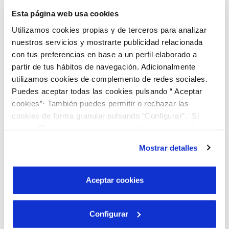
del cual la ciudadanía podrá obtener información
Esta página web usa cookies
actualizada de las actuaciones desarrolladas por la
Utilizamos cookies propias y de terceros para analizar
empresa y de los resultados de su gestión, y en el
nuestros servicios y mostrarte publicidad relacionada
que se establecerán los canales de comunicación
necesarios para dar respuesta a las demandas de
con tus preferencias en base a un perfil elaborado a
información de la misma.
partir de tus hábitos de navegación. Adicionalmente
utilizamos cookies de complemento de redes sociales.
Puedes aceptar todas las cookies pulsando “ Aceptar
EMPRESA Y ORGANIZACIÓN
cookies”· También puedes permitir o rechazar las
cookies de forma granular pulsando “Configurar”. Si
pulsas “Rechazar cookies”, equivaldrá a rechazar la
CONTRATOS Y SUBVENCIONES
instalación de todas las cookies salvo las necesarias que
Mostrar detalles
son indispensables para que el sitio web funcione y que
RELACIÓN CON LA CIUDADANÍA
por tanto no se pueden desactivar. Puedes consultar
más información en nuestra
Política de Cookies
Aceptar cookies
INFORMACIÓN ECONÓMICA Y ESTADÍSTICA
Configurar