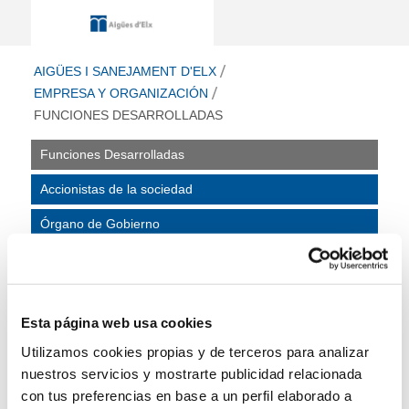
Funciones Desarrolladas - Aigües i 
ir a inicio
AIGÜES I SANEJAMENT D'ELX
EMPRESA Y ORGANIZACIÓN
FUNCIONES DESARROLLADAS
Funciones Desarrolladas
Accionistas de la sociedad
Órgano de Gobierno
Organigrama Funcional
Relación de puestos de trabajo
Esta página web usa cookies
Funciones
Utilizamos cookies propias y de terceros para analizar
desarrolladas
nuestros servicios y mostrarte publicidad relacionada
con tus preferencias en base a un perfil elaborado a
La Sociedad tiene como objeto social la gestión del