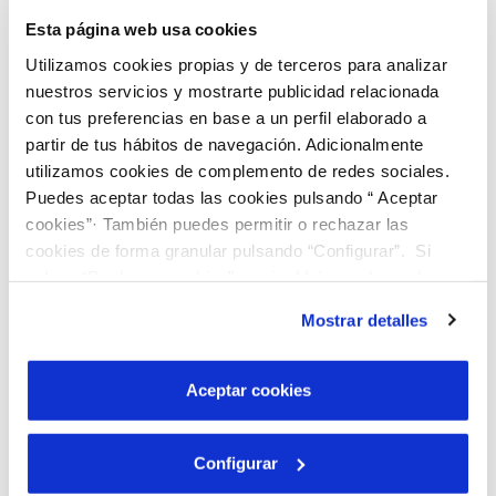
del cual la ciudadanía podrá obtener información
Esta página web usa cookies
actualizada de las actuaciones desarrolladas por la
Utilizamos cookies propias y de terceros para analizar
empresa y de los resultados de su gestión, y en el
nuestros servicios y mostrarte publicidad relacionada
que se establecerán los canales de comunicación
necesarios para dar respuesta a las demandas de
con tus preferencias en base a un perfil elaborado a
información de la misma.
partir de tus hábitos de navegación. Adicionalmente
utilizamos cookies de complemento de redes sociales.
Puedes aceptar todas las cookies pulsando “ Aceptar
EMPRESA Y ORGANIZACIÓN
cookies”· También puedes permitir o rechazar las
cookies de forma granular pulsando “Configurar”. Si
pulsas “Rechazar cookies”, equivaldrá a rechazar la
CONTRATOS Y SUBVENCIONES
instalación de todas las cookies salvo las necesarias que
Mostrar detalles
son indispensables para que el sitio web funcione y que
RELACIÓN CON LA CIUDADANÍA
por tanto no se pueden desactivar. Puedes consultar
más información en nuestra
Política de Cookies
Aceptar cookies
INFORMACIÓN ECONÓMICA Y ESTADÍSTICA
Configurar