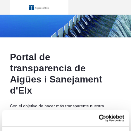
Inicio - Aigües i Sanejament d&#39;El
ir a inicio
Portal de
transparencia de
Aigües i Sanejament
d'Elx
Con el objetivo de hacer más transparente nuestra
gestión, y de acuerdo a lo establecido en la "Ley
19/2013, de 9 de diciembre, de transparencia,
acceso a la información pública y buen gobierno",
hemos desarrollado el presente portal web, a través