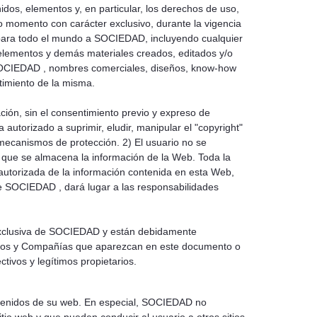
dos, elementos y, en particular, los derechos de uso,
o momento con carácter exclusivo, durante la vigencia
 y para todo el mundo a SOCIEDAD, incluyendo cualquier
 elementos y demás materiales creados, editados y/o
or SOCIEDAD , nombres comerciales, diseños, know-how
timiento de la misma.
mación, sin el consentimiento previo y expreso de
autorizado a suprimir, eludir, manipular el "copyright"
mecanismos de protección. 2) El usuario no se
a que se almacena la información de la Web. Toda la
o autorizada de la información contenida en esta Web,
 de SOCIEDAD , dará lugar a las responsabilidades
d exclusiva de SOCIEDAD y están debidamente
icios y Compañías que aparezcan en este documento o
tivos y legítimos propietarios.
ntenidos de su web. En especial, SOCIEDAD no