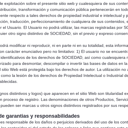
e explotación sobre el presente sitio web y cualesquiera de sus conteni
istribución, transformación y comunicación pública pertenecerán en tod
mente respecto a tales derechos de propiedad industrial e intelectual
ción, traducción, perfeccionamiento de cualquiera de sus contenidos,
r el Usuario. El Usuario no podrá utilizar, las marcas registradas p
uier otro signo distintivo de SOCIEDAD, sin el previo y expreso consen
odrá modificar ni reproducir, ni en parte ni en su totalidad, esta infor
carácter enunciativo pero no limitativo: 1) El usuario no se encuentra 
identificativos de los derechos de SOCIEDAD, así como cualesquiera 
rizado para desmontar, descompilar o invertir las bases de datos en l
l sitio Web está protegida bajo los derechos de autor. La utilización n
í como la lesión de los derechos de Propiedad Intelectual o Industrial
ablecidas.
gnos distintivos y logos) que aparecen en el sitio Web son titularida
en proceso de registro. Las denominaciones de otros Productos, Serv
 pueden ser marcas u otros signos distintivos registrados por sus respec
de garantias y responsabilidades
 responsable de los daños o perjuicios derivados del uso de los co