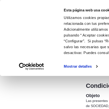
Aviso legal - Aigües i Sanejament d&
Volver ao contido
Esta página web usa cook
Utilizamos cookies propias
relacionada con tus prefer
ir a inicio
Adicionalmente utilizamos
EMPRESA Y ORGANIZACIÓN
INFORMACIÓN 
ESTADÍ
pulsando “ Aceptar cookie
“Configurar”. Si pulsas “R
AIGÜES I SANEJAMENT D'ELX
AVISO LEGAL
salvo las necesarias que s
desactivar. Puedes consul
Aviso 
Aviso legal
Aigües i Sanej
Mostrar detalles
de "Usuario" q
caso, compleme
Condici
Objeto
Las presentes 
de SOCIEDAD, i