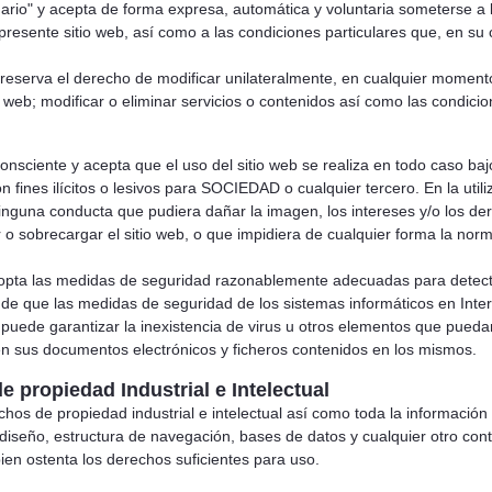
ario" y acepta de forma expresa, automática y voluntaria someterse 
presente sitio web, así como a las condiciones particulares que, en su 
serva el derecho de modificar unilateralmente, en cualquier momento y
o web; modificar o eliminar servicios o contenidos así como las condici
consciente y acepta que el uso del sitio web se realiza en todo caso b
on fines ilícitos o lesivos para SOCIEDAD o cualquier tercero. En la uti
ninguna conducta que pudiera dañar la imagen, los intereses y/o los 
ar o sobrecargar el sitio web, o que impidiera de cualquier forma la norma
a las medidas de seguridad razonablemente adecuadas para detectar l
 de que las medidas de seguridad de los sistemas informáticos en Inter
ede garantizar la inexistencia de virus u otros elementos que puedan 
en sus documentos electrónicos y ficheros contenidos en los mismos.
 propiedad Industrial e Intelectual
chos de propiedad industrial e intelectual así como toda la información
 diseño, estructura de navegación, bases de datos y cualquier otro c
n ostenta los derechos suficientes para uso.