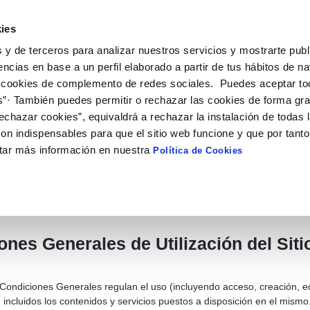
#39;Elx
ies
 y de terceros para analizar nuestros servicios y mostrarte publ
encias en base a un perfil elaborado a partir de tus hábitos de n
 cookies de complemento de redes sociales. Puedes aceptar to
ECONÓMICA Y
CONTRATOS Y
NORMATIV
STICA
SUBVENCIONES
s”· También puedes permitir o rechazar las cookies de forma gr
echazar cookies”, equivaldrá a rechazar la instalación de todas 
on indispensables para que el sitio web funcione y que por tant
tar más información en nuestra
Política de Cookies
legal
ament d'Elx (en adelante SOCIEDAD), le informa que el acceso y uso de e
ue acepta plenamente y sin reservas las presentes condiciones general
nten, modifiquen o sustituyan las condiciones generales en relación co
ones Generales de Utilización del Sit
Condiciones Generales regulan el uso (incluyendo acceso, creación, edi
ncluidos los contenidos y servicios puestos a disposición en el mismo