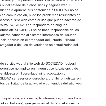
itio web y que pueden conducir al usuario a otros sitios
i del estado de dichos sitios y páginas web. El
comiende o apruebe sus contenidos. SOCIEDAD no se
es de comunicación, ni de los problemas resultantes de
acceso al sitio web como el uso que pueda hacerse de
o realiza. SOCIEDAD no responderá de ninguna
información. SOCIEDAD no se hace responsable de los
dieran causarse al sistema informático del usuario,
ia de virus en el ordenador del usuario utilizado
avegador o del uso de versiones no actualizadas del
sde su sitio web al sitio web de SOCIEDAD , deberá
perenlace no implica en ningún caso la existencia de
stablezca el Hiperenlace, ni la aceptación o
EDAD se reserva el derecho a prohibir o inutilizar en
 de ilicitud de la actividad o contenidos del sitio web
búsqueda de, y acceso a, la información, contenidos y
 links o botones), que permiten al Usuario el acceso a