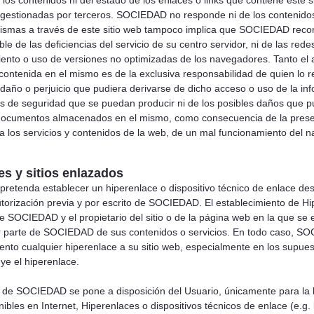
los contenidos ni del estado de los enlaces o links que contiene este s
gestionadas por terceros. SOCIEDAD no responde ni de los contenidos n
mismas a través de este sitio web tampoco implica que SOCIEDAD re
e de las deficiencias del servicio de su centro servidor, ni de las red
ento o uso de versiones no optimizadas de los navegadores. Tanto el 
 contenida en el mismo es de la exclusiva responsabilidad de quien l
daño o perjuicio que pudiera derivarse de dicho acceso o uso de la 
es de seguridad que se puedan producir ni de los posibles daños que pu
 documentos almacenados en el mismo, como consecuencia de la presenc
a los servicios y contenidos de la web, de un mal funcionamiento del n
es y sitios enlazados
 pretenda establecer un hiperenlace o dispositivo técnico de enlace de
torización previa y por escrito de SOCIEDAD. El establecimiento de Hi
e SOCIEDAD y el propietario del sitio o de la página web en la que se e
 parte de SOCIEDAD de sus contenidos o servicios. En todo caso, SOCI
to cualquier hiperenlace a su sitio web, especialmente en los supuestos
ye el hiperenlace.
b de SOCIEDAD se pone a disposición del Usuario, únicamente para la 
nibles en Internet, Hiperenlaces o dispositivos técnicos de enlace (e.g.