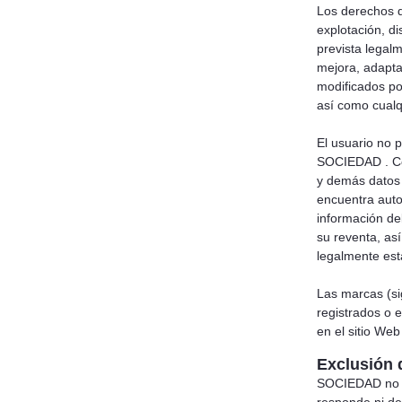
Los derechos d
explotación, d
prevista legal
mejora, adapta
modificados po
así como cualq
El usuario no p
SOCIEDAD . Con 
y demás datos 
encuentra auto
información de
su reventa, as
legalmente est
Las marcas (si
registrados o 
en el sitio Web
Exclusión 
SOCIEDAD no es