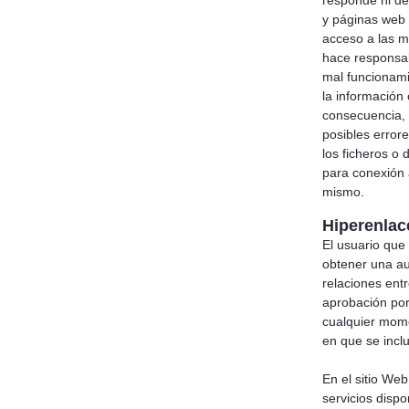
responde ni de 
y páginas web 
acceso a las 
hace responsabl
mal funcionami
la información
consecuencia, 
posibles error
los ficheros o
para conexión 
mismo.
Hiperenlac
El usuario que
obtener una au
relaciones entr
aprobación por
cualquier momen
en que se inclu
En el sitio We
servicios dispo