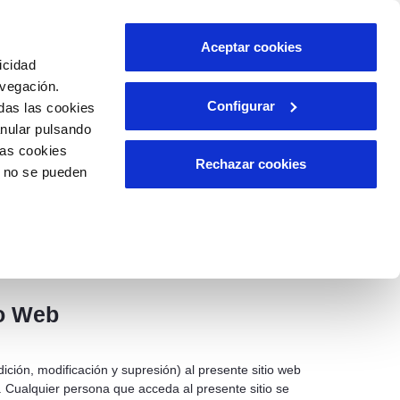
Aceptar cookies
icidad
avegación.
Configurar
das las cookies
A APLICABLE
RELACIÓN CON LA
CIUDADANÍA
anular pulsando
las cookies
Rechazar cookies
o no se pueden
ste sitio web atribuye a quien lo realiza la condición
es, así como las condiciones particulares que, en su
n determinados servicios y condiciones del sitio web.
io Web
ción, modificación y supresión) al presente sitio web
. Cualquier persona que acceda al presente sitio se